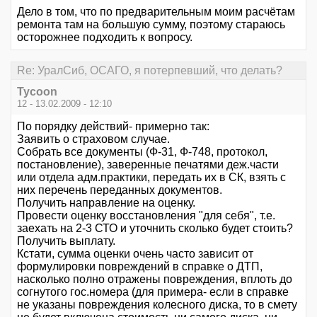
Дело в том, что по предварительным моим расчётам
ремонта там на большую сумму, поэтому стараюсь
осторожнее подходить к вопросу.
Re: УралСиб, ОСАГО, я потерпевший, что делать?
Tycoon
12 - 13.02.2009 - 12:10
По порядку действий- примерно так:
Заявить о страховом случае.
Собрать все документы (Ф-31, Ф-748, протокол,
постановление), заверенные печатями деж.части
или отдела адм.практики, передать их в СК, взять с
них перечень переданных документов.
Получить направление на оценку.
Провести оценку восстановления "для себя", т.е.
заехать на 2-3 СТО и уточнить сколько будет стоить?
Получить выплату.
Кстати, сумма оценки очень часто зависит от
формулировки повреждений в справке о ДТП,
насколько полно отражены повреждения, вплоть до
согнутого гос.номера (для примера- если в справке
не указаны повреждения колесного диска, то в смету