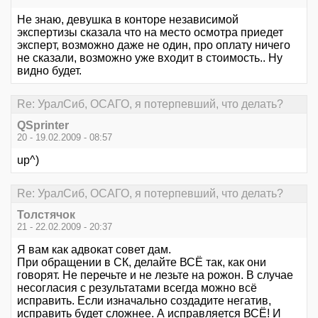
Не знаю, девушка в конторе независимой
экспертизы сказала что на место осмотра приедет
эксперт, возможно даже не один, про оплату ничего
не сказали, возможно уже входит в стоимость.. Ну
видно будет.
Re: УралСиб, ОСАГО, я потерпевший, что делать?
QSprinter
20 - 19.02.2009 - 08:57
up^)
Re: УралСиб, ОСАГО, я потерпевший, что делать?
Толстячок
21 - 22.02.2009 - 20:37
Я вам как адвокат совет дам.
При обращении в СК, делайте ВСЁ так, как они
говорят. Не перечьте и не лезьте на рожон. В случае
несогласия с результатами всегда можно всё
исправить. Если изначально создадите негатив,
исправить будет сложнее. А исправляется ВСЁ! И