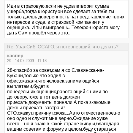
Иди в страховую,если не удовлетворит сумма
ущерба,тогда к юристу,он всё сделает за тебя,ты
только даёшь доверенность на представление твоих
интересов в суде, в страховой компании и у
оценщика. И ты выиграешь...Телефон юриста могу
дать Сам прошёл через это...
Re: УралСиб, ОСАГО, я потерпевший, что делать?
каспер
29 - 14.07.2009 - 11:18
28-спасибо за совет,сам я со Славянска-на-
Кубани,только что ходил в
офис,сказали,что,человек,занимающийся
выплатами,будет в
понедельник,оценщик,работающий с ними по
договору,тоже в тот день должен
приехать.документы приняли.А пока зкакомые
длжны приехать завтра,из
СТО,скажут,прикинут,скока...Авто отечественное,но
оно одно и служит мне верно.Ожидание хуже
всего....но я знаю в какой стране живу и,благодаря
вашим советам и форуму.в целом,буду стараться