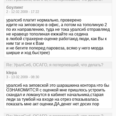
боулинг
2 - 12.02.2009 - 17:22
уралсиб платит нормально, проверено
идите на зиповскую в офис, а потом на тополиную 2
по их направлению, туда не тока уралсиб отправляед
не нравецо тополиная ежжайте на седина
в любой страхерне-оценке работаюд люди, как Вы к
ним таг и они к Вам
и не бегите поперед паровоза, всяко у него морда
ширше и ход быстрее)
Re: УралСиб, ОСАГО, я потерпевший, что делать?
klepa
3 - 13.02.2009 - 08:30
уралсиб на зиповской это шарашкина контора.что бы
ОЗНАКОМИТСЯ с оценкой мне пришлось устроить
скандал и ломанутся в кабинет начальника,старая
леди за тумбой на входе на отрез отказывалась
показать мне акт оценки.ДА,денег нет досих пор