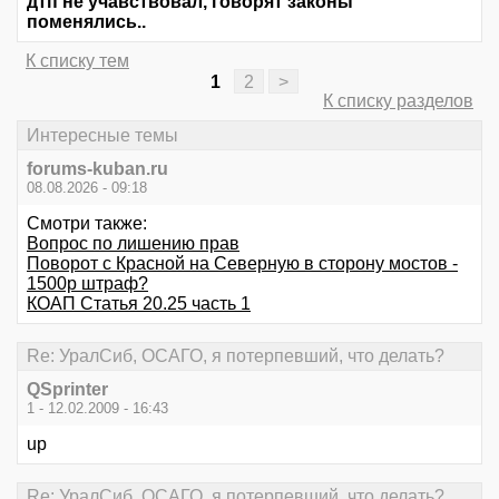
дтп не учавствовал, говорят законы
поменялись..
К списку тем
1
2
>
К списку разделов
Интересные темы
forums-kuban.ru
08.08.2026 - 09:18
Смотри также:
Вопрос по лишению прав
Поворот с Красной на Северную в сторону мостов -
1500р штраф?
КОАП Статья 20.25 часть 1
Re: УралСиб, ОСАГО, я потерпевший, что делать?
QSprinter
1 - 12.02.2009 - 16:43
up
Re: УралСиб, ОСАГО, я потерпевший, что делать?