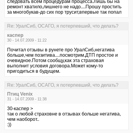
следовать всем процедурам процесса.Лишь бы на
ремонт хватило,лишнего не надо....Прошу простить
за многобукав-до сих пор трусит,впервые так попал
Re: УралСиб, ОСАГО, я потерпевший, что делать?
каспер
30 - 14.07.2009 - 11:22
Почитал отзывы в рунете про УралСиб,негатива
больше,чем позитива....посмотрим.ДТП простое и
очевидное.Потом сообщу,как эта страховая
выполнит условия договора.Может кому-то
пригодиться в будущем.
Re: УралСиб, ОСАГО, я потерпевший, что делать?
Птиц Venix
31 - 14.07.2009 - 11:38
30-каспер >
так о любой страховне в отзывах больше негатива,
чем наоборот..
:))