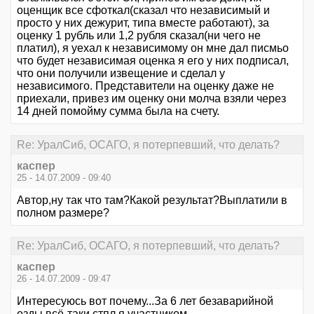
оценщик все сфоткал(сказал что независимый и
просто у них дежурит, типа вместе работают), за
оценку 1 рубль или 1,2 рубля сказал(ни чего не
платил), я уехал к независимому он мне дал писмьо
что будет независимая оценка я его у них подписал,
что они получили извещение и сделал у
независимого. Представители на оценку даже не
приехали, привез им оценку они молча взяли через
14 дней помойму сумма была на счету.
Re: УралСиб, ОСАГО, я потерпевший, что делать?
каспер
25 - 14.07.2009 - 09:40
Автор,ну так что там?Какой результат?Выплатили в
полном размере?
Re: УралСиб, ОСАГО, я потерпевший, что делать?
каспер
26 - 14.07.2009 - 09:47
Интересуюсь вот почему...За 6 лет безаварийной
езды всё-таки стпл я участником