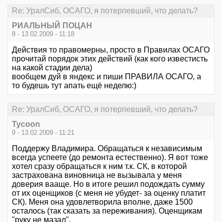
Re: УралСиб, ОСАГО, я потерпевший, что делать?
РИАЛЬНЫЙ ПОЦАН
8 - 13.02.2009 - 11:18
Действия то правомерны, просто в Правилах ОСАГО
прочитай порядок этих действий (как кого известисть
на какой стадии дела)
вообщем дуй в яндекс и пиши ПРАВИЛА ОСАГО, а
то будешь тут апать ещё неделю:)
Re: УралСиб, ОСАГО, я потерпевший, что делать?
Tycoon
9 - 13.02.2009 - 11:21
Поддержу Владимира. Обращаться к независимым
всегда успеете (до ремонта естественно). Я вот тоже
хотел сразу обращаться к ним т.к. СК, в которой
застрахована виновница не вызывала у меня
доверия вааще. Но в итоге решил подождать сумму
от их оценщиков (с меня не убудет- за оценку платит
СК). Меня она удовлетворила вполне, даже 1500
осталось (так сказать за переживания). Оценщикам
"руку не мазал".