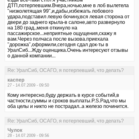
ДТП,потерпевшим.Вчера,ночью,мне в лоб вылетела
"низколетящая 99",и,дабы,избежать лобового
удара,подставил левую бочину,вся левая сторона от
двери до заднего крыла-в салоне,авто развернуло
на 180 град.,меня откинуло на
пассажирское...неприятные ощущения,скажу я
вам.Через полчаса после вызова.приехала
"дорожка",оформили,сегодня сдал док-ты в
УралСиб...Жду оценщика.Очень интересуют отзывы
о данной компании...
Re: УралСиб, ОСАГО, я потерпевший, что делать?
каспер
27 - 14.07.2009 - 09:50
Кому интересно,буду держать в курсе событий,в
частности,суммы и сроков выплаты.P.S.Рад,что мы
оба целы и никто не пострадал..а железо починится.
Re: УралСиб, ОСАГО, я потерпевший, что делать?
Чулок
28 - 14.07.2009 - 09:56