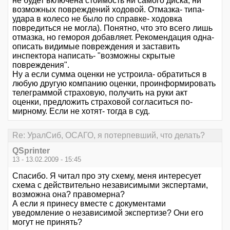
не будет включена стоимость ни самого диска, ни
возможных повреждений ходовой. Отмазка- типа-
удара в колесо не было по справке- ходовка
повредиться не могла). Понятно, что это всего лишь
отмазка, но гемороя добавляет. Рекомендация одна-
описать видимые повреждения и заставить
инспектора написать- "возможны скрытые
повреждения".
Ну а если сумма оценки не устроила- обратиться в
любую другую компанию оценки, проинформировать
телеграммой страховую, получить на руки акт
оценки, предложить страховой согласиться по-
мирному. Если не хотят- тогда в суд.
Re: УралСиб, ОСАГО, я потерпевший, что делать?
QSprinter
13 - 13.02.2009 - 15:45
Спасибо. Я читал про эту схему, меня интересует
схема с действительно независимыми экспертами,
возможна она? правомерна?
А если я принесу вместе с документами
уведомление о независимой экспертизе? Они его
могут не принять?