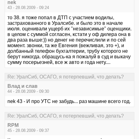
nek
43 - 28.08.2009 - 09:24
то 38. я тоже попал в ДТП с участием водилы,
застрахованного в Уралсибе. и было это в начале
июля. оценивали ущерб их "независимые" оценщики.
в целом с суммой согласен, кстати у оф дилера она в
два раза выше:)) но денег не перечислили и по сей
момент. звонки, та же Евгения (вежливая, это +), и
долбанный телефон бухгалтерии, трубу которого не
берут никогда. обращусь-ка я пожалуй в суд и выкачу
сумму посерьезней, все ж авто и года нету....
Re: УралСиб, ОСАГО, я потерпевший, что делать?
Влад и слав
44 - 28.08.2009 - 09:30
nek 43 - И про УТС не забудь... раз машине всего год.
Re: УралСиб, ОСАГО, я потерпевший, что делать?
RPM
45 - 28.08.2009 - 09:37