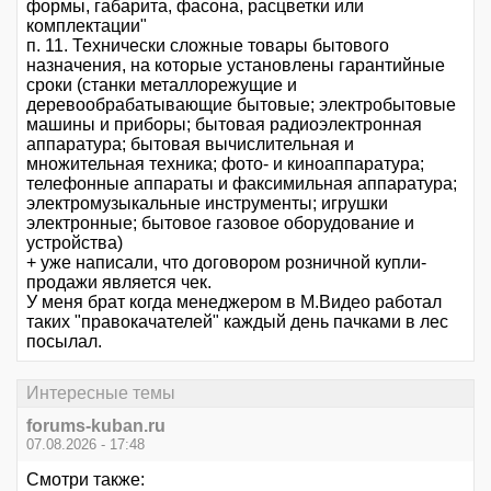
формы, габарита, фасона, расцветки или
комплектации"
п. 11. Технически сложные товары бытового
назначения, на которые установлены гарантийные
сроки (станки металлорежущие и
деревообрабатывающие бытовые; электробытовые
машины и приборы; бытовая радиоэлектронная
аппаратура; бытовая вычислительная и
множительная техника; фото- и киноаппаратура;
телефонные аппараты и факсимильная аппаратура;
электромузыкальные инструменты; игрушки
электронные; бытовое газовое оборудование и
устройства)
+ уже написали, что договором розничной купли-
продажи является чек.
У меня брат когда менеджером в М.Видео работал
таких "правокачателей" каждый день пачками в лес
посылал.
Интересные темы
forums-kuban.ru
07.08.2026 - 17:48
Смотри также: