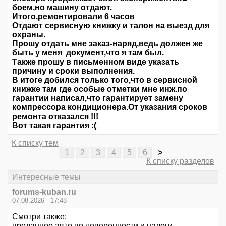
боем,но машину отдают.
Итого,ремонтировали
6 часов
Отдают сервисную книжку и талон на выезд для
охраны.
Прошу отдать мне заказ-наряд,ведь должен же
быть у меня документ,что я там был.
Также прошу в письменном виде указать
причину и сроки выполнения.
В итоге добился только того,что в сервисной
книжке там где особые отметки мне инж.по
гарантии написал,что гарантирует замену
компрессора кондиционера.От указания сроков
ремонта отказался !!!
Вот такая гарантия :(
К списку тем
1
2
3
4
5
6
>
К списку разделов
Интересные темы
forums-kuban.ru
07.08.2026 - 17:48
Смотри также:
проданное авто по доверенности и налоги