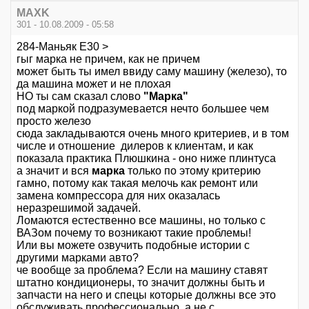
MAXK
301 - 10.08.2009 - 05:58
284-Маньяк E30 >
гыг марка не причем, как не причем
может быть ты имел ввиду саму машину (железо), то
да машина может и не плохая
НО ты сам сказал слово
"Марка"
под маркой подразумевается нечто большее чем
просто железо
сюда закладываются очень много критериев, и в том
числе и отношение дилеров к клиентам, и как
показала практика Плюшкина - оно ниже плинтуса
а значит и вся
марка
только по этому критерию
гамно, потому как такая мелочь как ремонт или
замена компрессора для них оказалась
неразрешимой задачей.
Ломаются естественно все машины, но только с
ВАЗом почему то возникают такие проблемы!
Или вы можете озвучить подобные истории с
другими марками авто?
че вообще за проблема? Если на машину ставят
штатно кондиционеры, то значит должны быть и
запчасти на него и спецы которые должны все это
обслуживать профессионально, а не с