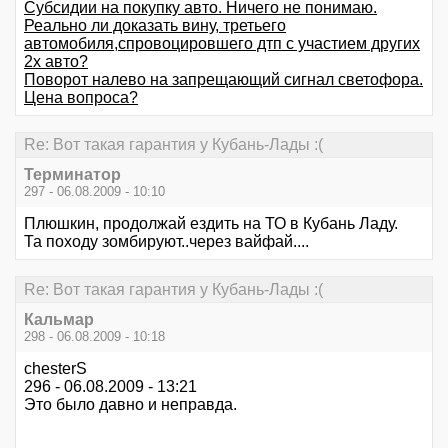
Субсидии на покупку авто. Ничего не понимаю.
Реально ли доказать вину, третьего
автомобиля,спровоцировшего дтп с участием других
2х авто?
Поворот налево на запрещающий сигнал светофора.
Цена вопроса?
Re: Вот такая гарантия у Кубань-Лады :(
Терминатор
297 - 06.08.2009 - 10:10
Плюшкин, продолжай ездить на ТО в Кубань Ладу.
Та походу зомбируют..через вайфай....
Re: Вот такая гарантия у Кубань-Лады :(
Кальмар
298 - 06.08.2009 - 10:18
chesterS
296 - 06.08.2009 - 13:21
Это было давно и неправда.