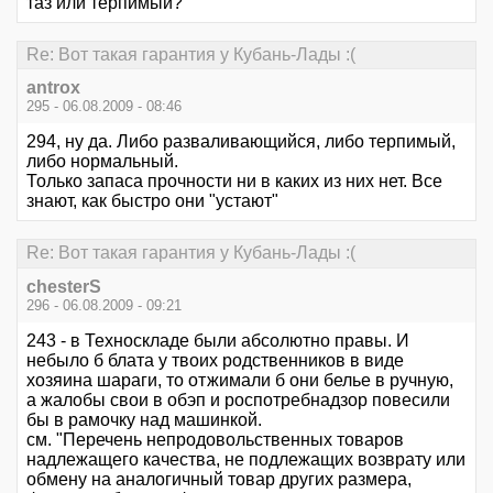
таз или терпимый?
Re: Вот такая гарантия у Кубань-Лады :(
antrox
295 - 06.08.2009 - 08:46
294, ну да. Либо разваливающийся, либо терпимый,
либо нормальный.
Только запаса прочности ни в каких из них нет. Все
знают, как быстро они "устают"
Re: Вот такая гарантия у Кубань-Лады :(
chesterS
296 - 06.08.2009 - 09:21
243 - в Техноскладе были абсолютно правы. И
небыло б блата у твоих родственников в виде
хозяина шараги, то отжимали б они белье в ручную,
а жалобы свои в обэп и роспотребнадзор повесили
бы в рамочку над машинкой.
см. "Перечень непродовольственных товаров
надлежащего качества, не подлежащих возврату или
обмену на аналогичный товар других размера,