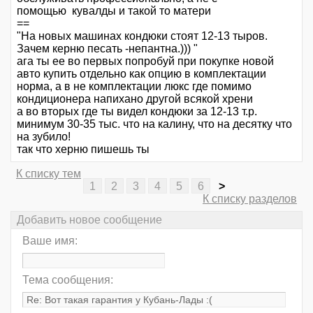
помощью кувалды и такой то матери
==
"На новых машинах кондюки стоят 12-13 тыров.
Зачем керню песать -непантна.))) "
ага ты ее во первых попробуй при покупке новой
авто купить отдельно как опцию в комплектации
норма, а в не комплектации люкс где помимо
кондиционера напихано другой всякой хрени
а во вторых где ты видел кондюки за 12-13 т.р.
минимум 30-35 тыс. что на калину, что на десятку что
на зубило!
так что херню пишешь ты
К списку тем
1
2
3
4
5
6
>
К списку разделов
Добавить новое сообщение
Ваше имя:
Тема сообщения: