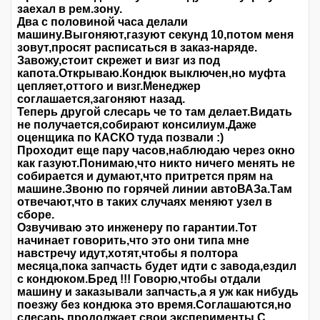
заехал в рем.зону.
Два с половиной часа делали
машину.Выгоняют,газуют секунд 10,потом меня
зовут,просят расписаться в заказ-наряде.
Завожу,стоит скрежет и визг из под
капота.Открываю.Кондюк выключен,но муфта
цепляет,оттого и визг.Менеджер
соглашается,загоняют назад.
Теперь другой слесарь че то там делает.Видать
не получается,собирают консилиум.Даже
оценщика по КАСКО туда позвали :)
Проходит еще пару часов,наблюдаю через окно
как газуют.Понимаю,что никто ничего менять не
собирается и думают,что притрется прям на
машине.Звоню по горячей линии автоВАЗа.Там
отвечают,что в таких случаях меняют узел в
сборе.
Озвучиваю это инженеру по гарантии.Тот
начинает говорить,что это они типа мне
навстречу идут,хотят,чтобы я полтора
месяца,пока запчасть будет идти с завода,ездил
с кондюком.Бред !!! Говорю,чтобы отдали
машину и заказывали запчасть,а я уж как нибудь
поезжу без кондюка это время.Соглашаются,но
слесарь продолжает свои эксперименты.С