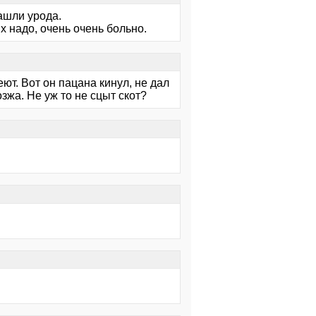
ашли урода.
их надо, очень очень больно.
ют. Вот он пацана кинул, не дал
зжа. Не уж то не сцыт скот?