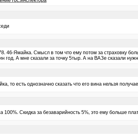
ение гос.инспектора
седи
78. 46-Ямайка. Смысл в том что ему потом за страховку бол
ин год. А мне сказали за точку 5тыр. А на ВАЗе сказали нуж
ка, то есть однозначно сказать что его вина нельзя получа
а 100%. Скидка за безаварийность 5%, это ему больше плат