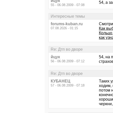
йцук
54, а з
55 - 06.08.2009 - 07:08
Интересные темы
forums-kuban.ru
Смотри
07.08.2026 - 01:15
Как выб
Кольцо
как уз
Re: Дтп во дворе
йцук
54, на
56 - 06.08.2009 - 07:12
страхов
Re: Дтп во дворе
КУБАНЕЦ
Таких у
57 - 06.08.2009 - 07:18
ходим,
потом 
конечн
хороший
черкни,