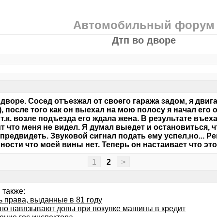
Автомобильный форум
Дтп во дворе
 дворе. Сосед отъезжал от своего гаража задом, я двиг
), после того как он выехал на мою полосу я начал его 
 т.к. возле подъезда его ждала жена. В результате въех
т что меня не видел. Я думал выедет и остановиться, ч
 предвидеть. Звуковой сигнал подать ему успел,но... Р
ности что моей вины нет. Теперь он настаивает что эт
1
2
>
 также:
ь права, выданные в 81 году
но навязывают допы при покупке машины в кредит