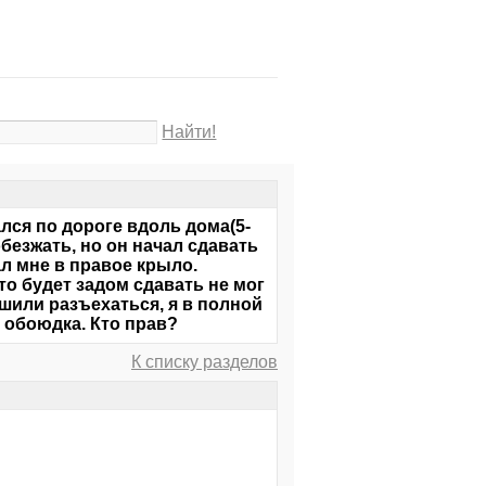
Найти!
ался по дороге вдоль дома(5-
обезжать, но он начал сдавать
ал мне в правое крыло.
то будет задом сдавать не мог
ешили разъехаться, я в полной
о обоюдка. Кто прав?
К списку разделов