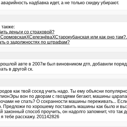
а аварийность надбавка идет, а не только скидку убирают.
 также:
ить деньги со страховой?
 СормовскаяХСелезнёваХСтарокубанская или как оно там?..
нать о задолжностях по штрафам?
 прошлой авте в 2007м был виновником дтп, добавили поряд
ать в другой ск.
родов как твой сосед учить надо. Ты ему объясни популярн
 пионЭры вон по дворам с гвоздями бегают, машины царапаю
ночами не спать? О сохранности машины переживать... Если
о. Предложи по хорошему поставить машины как было и вызв
 законный способ проучить, он надолго запомнит, что так д
 я тебе расскажу. 201142826