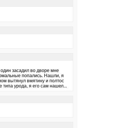
д один засадил во дворе мне
нормальные попались. Нашли, я
умом вытянул вмятину и полтос
 типа урода, я его сам нашел...