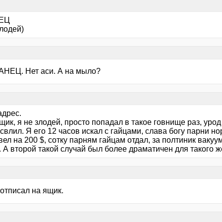
ЕЦ
лодей)
АНЕЦ. Нет аси. А на мыло?
адрес.
ик, я не злодей, просто попадал в такое говнище раз, уро
 свлил. Я его 12 часов искал с гайцами, слава богу парни 
вел на 200 $, сотку парням гайцам отдал, за полтиник ваку
 А второй такой случай был более драматичен для такого же
отписал на ящик.