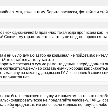
вайнёр. Ага, тоже в тему. Берите расписки, фоткайте и сто
овнюк однозначно! В правилах такая езда прописана как : 
! Сожги ему гараж вместе с авто, уже не договоришься ты с н
 там ни было думаю автор на криминал не пойдёт,ибо интел
).Что остаётся автору так это
оворить с соседом о сумме ремонта,деньги вперёд,должен 
е согласиться.Вежливо сказать ему,ну хорошо как скажете,
ить машину на место удара,вызов ГАИ и человек 5 своих св
х вариантов нет.
минал был предложен в шутку и с намеком на то, что полюб
альсифицировать тоже не предлагайте человеку. ГАйцы сразу
а: либо предлагать им денег, если жадные попадутся, либ