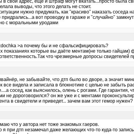
 в свой адрес, еще и штраф могут вкатать...просто была с
елала выводы, что этого делать не стоит.
ситуации нужно придумать, как "красиво" наказать соседа на
 придрались...а вот проводку в гараже и "случайно" замкнут
но с моральными уродами
zdochka >а почему бы и не сфальсифицировать?
х показаниях которые вы даёте ментам(не только гайцам) ф
ответственность.Так что чрезмерные допросы свидетелей пр
мвайнёр, не забывайте, что дтп было во дворе, а значит м
к все видела и записала в блокнотике с целью не забыть р
....а сосед, как выяснилось, олень с рогами. Где гарантия, 
и не дороговорился? он же уже и с ментами проконсультиро
ента в свидетели и приведет... зачем вам этот гемор нужен
маю что у автора нет тоже знакомых гаеров.
то я при дтп незамечал даже желающих что-то куда-то запи