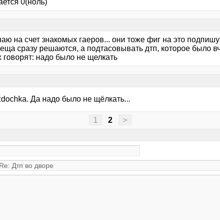
ется 0(ноль)
наю на счет знакомых гаеров... они тоже фиг на это подпишу
еща сразу решаются, а подтасовывать дтп, которое было вче
 говорят: надо было не щелкать
dochka. Да надо было не щёлкать...
1
2
>