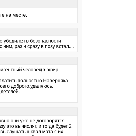
йте на месте.
не убедился в безопасности
им, раз н сразу в позу встал....
лигентный человек(в эфир
оплатить полностью.Наверняка
всего доброго,удаляюсь.
идетелей.
овно они уже не договорятся.
 это вычислят, и тогда будет 2
о выслушать шквал мата с их