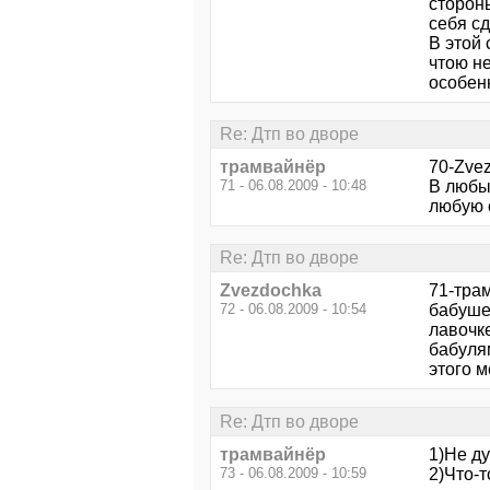
стороны
себя сд
В этой 
чтою не
особен
Re: Дтп во дворе
трамвайнёр
70-Zve
71 - 06.08.2009 - 10:48
В любы
любую 
Re: Дтп во дворе
Zvezdochka
71-тра
72 - 06.08.2009 - 10:54
бабуше
лавочке
бабулям
этого м
Re: Дтп во дворе
трамвайнёр
1)Не ду
73 - 06.08.2009 - 10:59
2)Что-