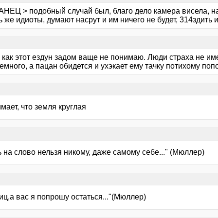
АНЕЦ > подобный случай был, благо дело камера висела, н
ь же идиоты, думают насрут и им ничего не будет, 314здить 
 как этот ездун задом ваще не понимаю. Люди страха не име
емного, а пацан обидется и ухэкает ему тачку потихому попо
мает, что земля круглая
 на слово нельзя никому, даже самому себе..." (Мюллер)
ц,а вас я попрошу остаться..."(Мюллер)