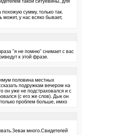
видетелем такой ситуевины, для
 похожую сумму, только так.
ь может, у нас всяко бывает,
раза "я не помню" снимает с вас
иведут к этой фразе.
инимум половина местных
ассказать подружкам вечером на
что он уже не подстраховался и с
вался (с его же слов). Дык он
? только проблем больше, имхо
сывать.Зевак много.Свидетелей