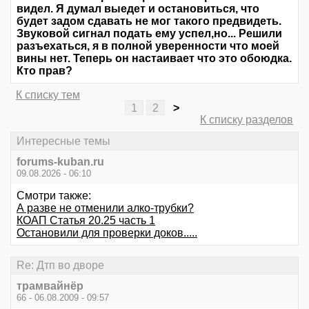
видел. Я думал выедет и остановиться, что
будет задом сдавать не мог такого предвидеть.
Звуковой сигнал подать ему успел,но... Решили
разъехаться, я в полной уверенности что моей
вины нет. Теперь он настаивает что это обоюдка.
Кто прав?
К списку тем
1
2
>
К списку разделов
Интересные темы
forums-kuban.ru
09.08.2026 - 06:10
Смотри также:
А разве не отменили алко-трубки?
КОАП Статья 20.25 часть 1
Остановили для проверки доков.....
Re: Дтп во дворе
трамвайнёр
66 - 06.08.2009 - 09:57