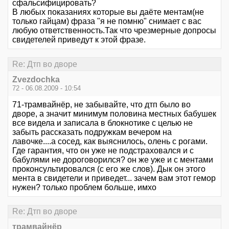
сфальсифицировать?
В любых показаниях которые вы даёте ментам(не
только гайцам) фраза "я не помню" снимает с вас
любую ответственность.Так что чрезмерные допросы
свидетелей приведут к этой фразе.
Re: Дтп во дворе
Zvezdochka
72 - 06.08.2009 - 10:54
71-трамвайнёр, не забывайте, что дтп было во
дворе, а значит минимум половина местных бабушек
все видела и записала в блокнотике с целью не
забыть рассказать подружкам вечером на
лавочке....а сосед, как выяснилось, олень с рогами.
Где гарантия, что он уже не подстраховался и с
бабулями не дороговорился? он же уже и с ментами
проконсультировался (с его же слов). Дык он этого
мента в свидетели и приведет... зачем вам этот гемор
нужен? только проблем больше, имхо
Re: Дтп во дворе
трамвайнёр