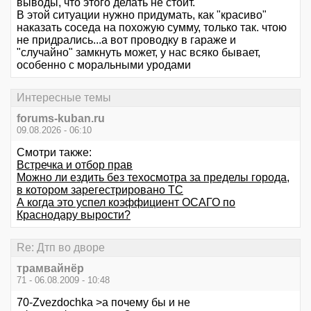
выводы, что этого делать не стоит.
В этой ситуации нужно придумать, как "красиво"
наказать соседа на похожую сумму, только так. чтою
не придрались...а вот проводку в гараже и
"случайно" замкнуть может, у нас всяко бывает,
особенно с моральными уродами
Интересные темы
forums-kuban.ru
09.08.2026 - 06:10
Смотри также:
Встречка и отбор прав
Можно ли ездить без техосмотра за пределы города,
в котором зарегестрировано ТС
А когда это успел коэффициент ОСАГО по
Краснодару вырости?
Re: Дтп во дворе
трамвайнёр
71 - 06.08.2009 - 10:48
70-Zvezdochka >а почему бы и не