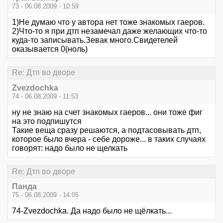
73 - 06.08.2009 - 10:59
1)Не думаю что у автора нет тоже знакомых гаеров.
2)Что-то я при дтп незамечал даже желающих что-то
куда-то записывать.Зевак много.Свидетелей
оказывается 0(ноль)
Re: Дтп во дворе
Zvezdochka
74 - 06.08.2009 - 11:53
ну не знаю на счет знакомых гаеров... они тоже фиг
на это подпишутся
Такие веща сразу решаются, а подтасовывать дтп,
которое было вчера - себе дороже... в таких случаях
говорят: надо было не щелкать
Re: Дтп во дворе
Панда
75 - 06.08.2009 - 14:05
74-Zvezdochka. Да надо было не щёлкать...