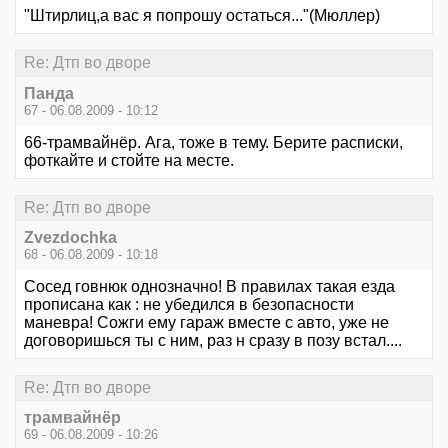
"Штирлиц,а вас я попрошу остаться..."(Мюллер)
Re: Дтп во дворе
Панда
67 - 06.08.2009 - 10:12
66-трамвайнёр. Ага, тоже в тему. Берите расписки,
фоткайте и стойте на месте.
Re: Дтп во дворе
Zvezdochka
68 - 06.08.2009 - 10:18
Сосед говнюк однозначно! В правилах такая езда
прописана как : не убедился в безопасности
маневра! Сожги ему гараж вместе с авто, уже не
договоришься ты с ним, раз н сразу в позу встал....
Re: Дтп во дворе
трамвайнёр
69 - 06.08.2009 - 10:26