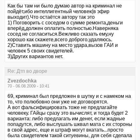
Как бы там ни было думаю автор на криминал не
пойдёт,ибо интеллигентный человек(в эфир
выходит).Что остаётся автору так это
1) Поговорить с соседом о сумме ремонта,деньги
вперёд,должен оплатить полностью.Наверняка
сосед не согласиться.Вежливо сказать ему,ну
хорошо как скажете,всего доброго,удаляюсь.
2)Ставить машину на место удара,вызов ГАИ и
человек 5 своих свидетелей.
3)Других вариантов нет.
Re: Дтп во дворе
Zvezdochka
70 - 06.08.2009 - 10:41
69, криминал был предложен в шутку и с намеком на
то, что полюбовно они уже не договорятся.
А вот фальсифицировать тоже не предлагайте
человеку. ГАйцы сразу это вычислят, и тогда будет 2
варианта: либо предлагать им денег, если жадные
попадутся, либо выслушать шквал мата с их стороны
в свой адрес, еще и штраф могут вкатать...просто
была свидетелем такой ситуевины, для себя сделала