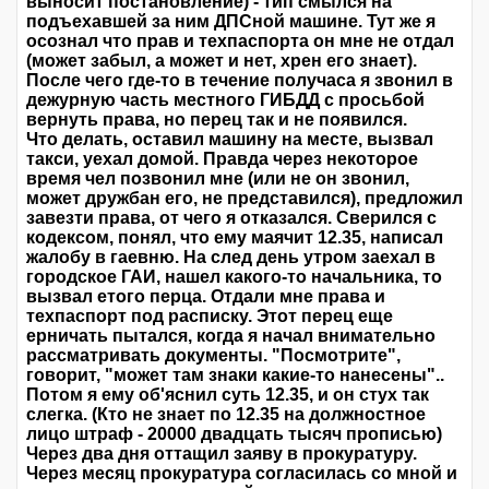
выносит постановление) - тип смылся на
подъехавшей за ним ДПСной машине. Тут же я
осознал что прав и техпаспорта он мне не отдал
(может забыл, а может и нет, хрен его знает).
После чего где-то в течение получаса я звонил в
дежурную часть местного ГИБДД с просьбой
вернуть права, но перец так и не появился.
Что делать, оставил машину на месте, вызвал
такси, уехал домой. Правда через некоторое
время чел позвонил мне (или не он звонил,
может дружбан его, не представился), предложил
завезти права, от чего я отказался. Сверился с
кодексом, понял, что ему маячит 12.35, написал
жалобу в гаевню. На след день утром заехал в
городское ГАИ, нашел какого-то начальника, то
вызвал етого перца. Отдали мне права и
техпаспорт под расписку. Этот перец еще
ерничать пытался, когда я начал внимательно
рассматривать документы. "Посмотрите",
говорит, "может там знаки какие-то нанесены"..
Потом я ему об'яснил суть 12.35, и он стух так
слегка. (Кто не знает по 12.35 на должностное
лицо штраф - 20000 двадцать тысяч прописью)
Через два дня оттащил заяву в прокуратуру.
Через месяц прокуратура согласилась со мной и