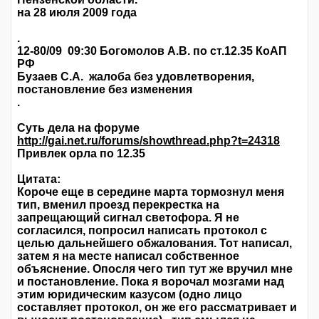
на 28 июля 2009 года
.
12-80/09 09:30 Богомолов А.В. по ст.12.35 КоАП
РФ
Бузаев С.А. жалоба без удовлетворения,
постановление без изменения
.
Суть дела на форуме
http://gai.net.ru/forums/showthread.php?t=24318
Привлек орла по 12.35
Цитата:
Короче еще в середине марта тормознул меня
тип, вменил проезд перекрестка на
запрещающий сигнал светофора. Я не
согласился, попросил написать протокол с
целью дальнейшего обжалования. Тот написал,
затем я на месте написал собственное
объяснение. Опосля чего тип тут же вручил мне
и постановление. Пока я ворочал мозгами над
этим юридическим казусом (одно лицо
составляет протокол, он же его рассматривает и