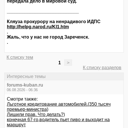
передала дело в мировой суд.
____________________________
Кляуза прокурору на ненрадивого ИДПС
http://helpg.narod.ru/Kl1.htm
.
Жаль, что у нас не город Зареченск.
.
К списку тем
1
>
К списку разделов
Интересные темы
forums-kuban.ru
06.08.2026 - 06:36
Смотри также:
Льготное кредитование автомобилей.(350 тысяч
премьер-министра)
Лишили прав. Что делать?)
конечная 67-го,водитель пьет пиво и выходит на
маршрут