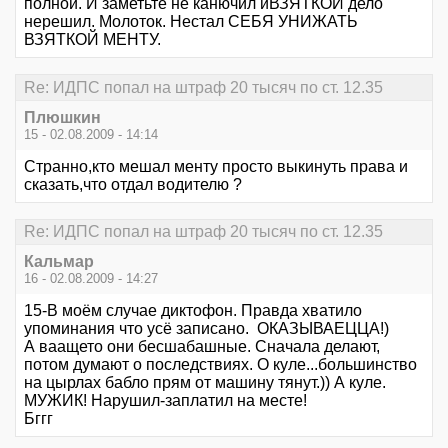
полной. И заметьте не канючил иВЗЯТКОЙ дело
нерешил. Молоток. Нестал СЕБЯ УНИЖАТЬ
ВЗЯТКОЙ МЕНТУ.
Re: ИДПС попал на штраф 20 тысяч по ст. 12.35
Плюшкин
15 - 02.08.2009 - 14:14
Странно,кто мешал менту просто выкинуть права и
сказать,что отдал водителю ?
Re: ИДПС попал на штраф 20 тысяч по ст. 12.35
Кальмар
16 - 02.08.2009 - 14:27
15-В моём случае диктофон. Правда хватило
упоминания что усё записано. ОКАЗЫВАЕЦЦА!)
А ваащето они бесшабашные. Сначала делают,
потом думают о последствиях. О куле...большинство
на цырлах бабло прям от машину тянут.)) А куле.
МУЖИК! Нарушил-заплатил на месте!
Бггг