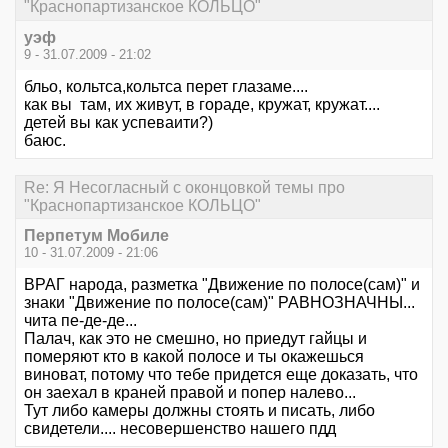
"Краснопартизанское КОЛЬЦО"
уэф
9 - 31.07.2009 - 21:02
бльо, кольтса,кольтса перет глазаме....
как вы там, их живут, в гораде, кружат, кружат....
детей вы как успеваити?)
баюс.
Re: Я Несогласный с оконцовкой темы про
"Краснопартизанское КОЛЬЦО"
Перпетум Мобиле
10 - 31.07.2009 - 21:06
ВРАГ народа, разметка "Движение по полосе(сам)" и
знаки "Движение по полосе(сам)" РАВНОЗНАЧНЫ...
чита пе-де-де...
Палач, как это не смешно, но приедут гайцы и
померяют кто в какой полосе и ты окажешься
виноват, потому что тебе придется еще доказать, что
он заехал в краней правой и попер налево...
Тут либо камеры должны стоять и писать, либо
свидетели.... несовершенство нашего пдд