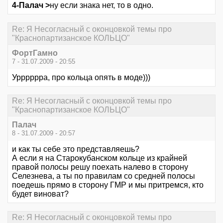
4-Палач >
ну если знака нет, то в одно.
Re: Я Несогласный с оконцовкой темы про
"Краснопартизанское КОЛЬЦО"
ФортГамно
7 - 31.07.2009 - 20:55
Урррррра, про кольца опять в моде)))
Re: Я Несогласный с оконцовкой темы про
"Краснопартизанское КОЛЬЦО"
Палач
8 - 31.07.2009 - 20:57
и как ты себе это представляешь?
А если я на Старокубанском кольце из крайней
правой полосы решу поехать налево в сторону
Селезнева, а ты по правилам со средней полосы
поедешь прямо в сторону ГМР и мы притремся, кто
будет виноват?
Re: Я Несогласный с оконцовкой темы про