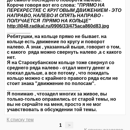
Короче говоря вот его слова:
"ПРЯМО НА
ПЕРЕКРЕСТКЕ С КРУГОВЫМ ДВИЖЕНИЕМ - ЭТО
НАПРАВО, НАЛЕВО И ОПЯТЬ НАПРАВО -
ПОЛУЧАЕТСЯ ПРЯМО НА КОЛЬЦЕ"
http://i048.radikal.ru/0906/33/475aca860d83.jpg
_________
Ребятушки, на кольце прямо не бывает. на
кольце есть движение по кругу и поворот
налево. А знак , указанный выше, говорит о том,
с какого ряда можно свернуть налево ,а с какого
нет.
Я на Старокубанском кольце тоже свернул со
среднего ряда налево - отдал менту денег и
поехал дальше, а все потому , что покидать
кольцо можно с крайнего правого ряда если не
стоит знака "движжение по полосам".
____________________________
Я понимаю , чтозадел многих за живое, вы
только-только оправились от старой темы, но
вы не серчайте на меня, просто я не мог
учавствовать в обсуждении той темы.
К списку тем
1
>