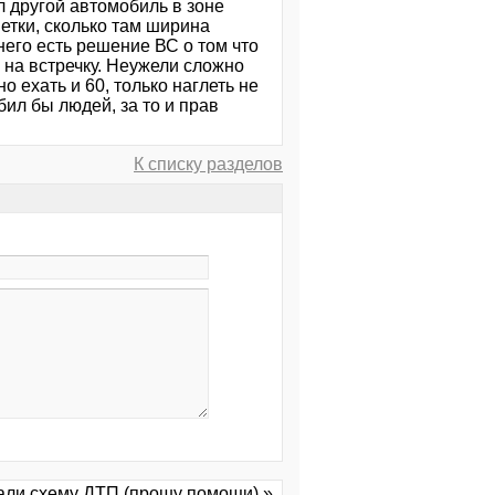
л другой автомобиль в зоне
метки, сколько там ширина
него есть решение ВС о том что
 на встречку. Неужели сложно
о ехать и 60, только наглеть не
бил бы людей, за то и прав
К списку разделов
ли схему ДТП (прошу помощи) »