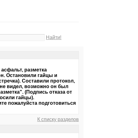
Найти!
 асфальт, разметка
он. Остановили гайцы и
стречка). Составили протокол,
 не видел, возможно он был
азметка". (Подпись отказа от
росили гайцы).
ите пожалуйста подготовиться
К списку разделов