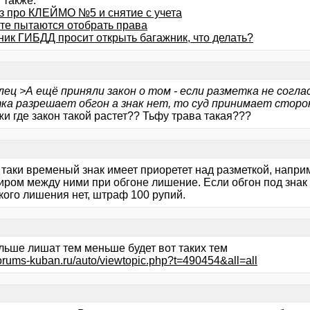
 также:
з про КЛЕЙМО №5 и снятие с учета
те пытаются отобрать права
ник ГИБДД просит открыть багажник, что делать?
лец >А ещё приняли закон о том - если разметка не соглас
ка разрешает обгон а знак нет, то суд принимает сторо
и где закон такой растет?? Тьфу трава такая???
з таки временый знак имеет приоретет над разметкой, напр
тиром между ними при обгоне лишение. Если обгон под знак
кого лишения нет, штраф 100 рупий.
льше лишат тем меньше будет вот таких тем
/forums-kuban.ru/auto/viewtopic.php?t=490454&all=all