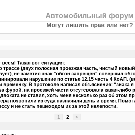
Автомобильный форум
Могут лишить прав или нет?
 всем! Такая вот ситуация:
о трассе (двух полосная проезжая часть, чистый новый
вует), не заметил знак "обгон запрещен" совершил обг
инировали нарушение по статье 12.15 часть 4 КоАП. (в
 временку. В протоколе написал объяснение: "знака я
за фурой, на проезжей части отсутсвовала какая-либо р
адвоката не ставил, хоть меня несколько раз об этом п
ера позвонили из суда назначили день и время. Помог
ессу и не стать пешеходом из за этой нелепости.
1
2
>