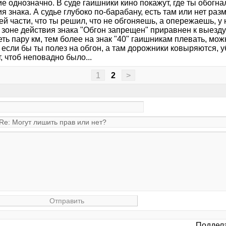
 однозначно. В суде гаишники кино покажут, где ты обогна
я знака. А судье глубоко по-барабану, есть там или нет раз
й части, что ты решил, что не обгоняешь, а опережаешь, у 
 зоне действия знака "Обгон запрещен" приравнен к выезду
ть пару км, тем более на знак "40" гаишникам плевать, можн
 если бы ты полез на обгон, а там дорожники ковыряются, у
 чтоб неповадно было...
1
2
>
Поддела