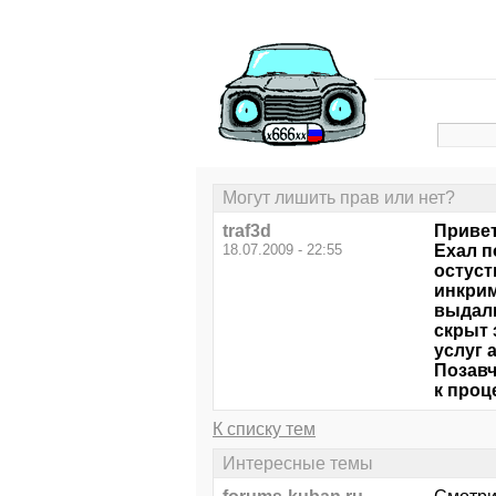
Могут лишить прав или нет?
traf3d
Привет
18.07.2009 - 22:55
Ехал п
остуст
инкрим
выдали
скрыт 
услуг 
Позавч
к проц
К списку тем
Интересные темы