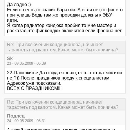
Да ладно :)
Если он есть,то значит барахлит.А если нет,то фиг его
притулишь.Ведь там же проводки должны к ЭБУ
идти.
Я когда радиатор кондюка пробил,то мне мастер и
расказал,что фиг кондюк включится если фреона нет.
Re: При включении кондиционера, начинает
тарахтеть под капотом. Какая может быть причина?
Sk
23 - 09.05.2009 - 05:39
22-Плюшкин > Да откуда я знаю, есть этот датчик или
нет?)) После праздников поеду к специалистам.
Адресок уже подсказали.
ВСЕХ С ПРАЗДНИКОМ!!!
Re: При включении кондиционера, начинает
тарахтеть под капотом. Какая может быть причина?
Подлец
24 - 09.08.2009 - 08:31