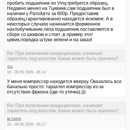
пробить подшипник по Vinу,требуется образец.
Недавно менял на 7цивике,сам подшипник был в
наличии у РатоАвто за 800р. Предоставив
образец,гарантированно находится искомое. А в
некоторых случаях начинается форменное
нахлобучивание,типа подшипник поставляется в
сборе со шкивом и стоит ,в пример этот
цивик,порядка штуки зелени и на заказ!
Re: При включении кондиционера, начинает
тарахтеть под капотом. Какая может быть причина?
Sk
18 - 09.05.2009 - 05:14
У меня компрессор находится вверху. Оказалось все
банально просто: тарахтел компрессор из-за
отсутствия фриона (где-то утечка).)))
Re: При включении кондиционера, начинает
тарахтеть под капотом. Какая может быть причина?
lk1600
19 - 09.05.2009 - 05:17