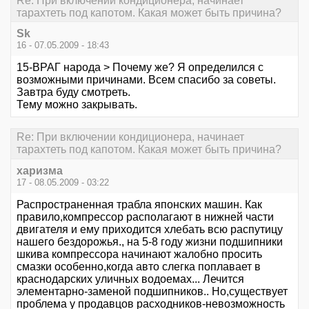
Re: При включении кондиционера, начинает
тарахтеть под капотом. Какая может быть причина?
Sk
16 - 07.05.2009 - 18:43
15-ВРАГ народа > Почему же? Я определился с
возможными причинами. Всем спасибо за советы.
Завтра буду смотреть.
Тему можно закрывать.
Re: При включении кондиционера, начинает
тарахтеть под капотом. Какая может быть причина?
xаризмa
17 - 08.05.2009 - 03:22
Распространенная трабла японских машин. Как
правило,компрессор располагают в нижней части
двигателя и ему приходится хлебать всю распутицу
нашего бездорожья., на 5-8 году жизни подшипники
шкива компрессора начинают жалобно просить
смазки особенно,когда авто слегка поплавает в
краснодарских уличных водоемах... Лечится
элементарно-заменой подшипников.. Но,существует
проблема у продавцов расходников-невозможность