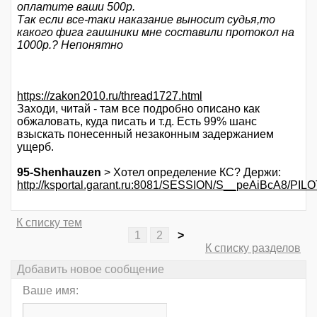
оплатите ваши 500р.
Так если все-таки наказание выносит судья,то
какого фига гаишники мне составили протокол на
1000р.? Непонятно
https://zakon2010.ru/thread1727.html
Заходи, читай - там все подробно описано как
обжаловать, куда писать и т.д. Есть 99% шанс
взыскать понесенный незаконным задержанием
ущерб.
95-Shenhauzen
> Хотел определение КС? Держи:
http://ksportal.garant.ru:8081/SESSION/S__peAiBcA8/PILO
К списку тем
1
2
>
К списку разделов
Добавить новое сообщение
Ваше имя: