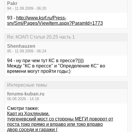
Pakr
94 - 11.09.2009 - 06:20
93 -
http://www.ksrf.ru/Press-
srv/Smi/Pages/ViewItem.aspx?ParamId=1773
Re: КОАП Статья 20.25 часть 1
Shenhauzen
95 - 11.09.2009 - 06:24
94 - ну при чем тут КС в прессе?))))
Между "КС в прессе" и "Определение КС" во
времени могут пройти годы:)
Интересные темы
forums-kuban.ru
06.08.2026 - 14:18
Смотри также:
Карт из Хохляндии.
тургеневский мост со стороны МЕГИ поворот от
поста токо прямо и вправо или токо вправо
двор соседи и гаражи (