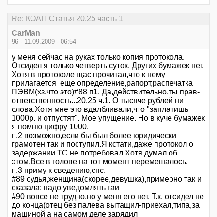
Re: КОАП Статья 20.25 часть 1
CarMan
96 - 11.09.2009 - 06:54
у меня сейчас на руках только копия протокола.
Отсидел я только четверть суток. Других бумажек нет.
Хотя в протоколе щас прочитал,что к нему
прилагается еще определение,рапорт,распечатка
ПЭВМ(хз,что это)#88 п1. Да,действительно,ты прав-
ответственность...20.25 ч.1. О тысяче рублей ни
слова.Хотя мне это вдалбливали,что "заплатишь
1000р. и отпустят". Мое упущение. Но в куче бумажек
я помню цифру 1000.
п.2 возможно,если бы был более юридически
грамотен,так и поступил.Я,кстати,даже протокол о
задержании ТС не потребовал.Хотя думал об
этом.Все в голове на тот момент перемешалось.
п.3 приму к сведению,спс.
#89 судья,женщина(скорее,девушка),примерно так и
сказала: надо уведомлять гаи
#90 вовсе не трудно,но у меня его нет. Т.к. отсидел не
до конца(отец без палева вытащил-приехал,типа,за
машиной,а на самом деле зарядил