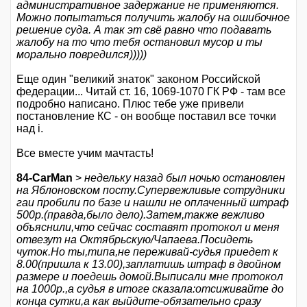
административное задержание не применяются.
Можно попытаться получить жалобу на ошибочное
решение суда. А так эт свё равно что подавать
жалобу на то что тебя остановил мусор и ты
морально повредился)))))
Еще один "великий знаток" законом Российской
федерации... Читай ст. 16, 1069-1070 ГК РФ - там все
подробно написано. Плюс тебе уже привели
постановление КС - он вообще поставил все точки
над i.
Все вместе учим мачтасть!
84-CarMan
>
недельку назад был ночью остановлен
на Яблоновском посту.Супервежливые сотрудники
гаи пробили по базе и нашли не оплаченный штраф
500р.(правда,было дело).Затем,также вежливо
объяснили,что сейчас составят протокол и меня
отвезут на Октябрьскую/Чапаева.Посидеть
чуток.Но ты,типа,не переживай-судья приедет к
8.00(пришла к 13.00),заплатишь штраф в двойном
размере и поедешь домой.Выписали мне протокол
на 1000р.,а судья в итоге сказала:отсиживайте до
конца сутки,а как выйдите-обязательно сразу