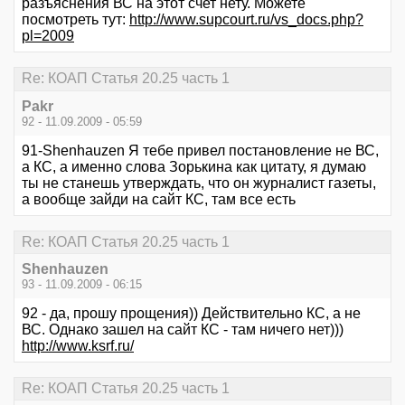
разъяснения ВС на этот счет нету. Можете
посмотреть тут:
http://www.supcourt.ru/vs_docs.php?
pl=2009
Re: КОАП Статья 20.25 часть 1
Pakr
92 - 11.09.2009 - 05:59
91-Shenhauzen Я тебе привел постановление не ВС,
а КС, а именно слова Зорькина как цитату, я думаю
ты не станешь утверждать, что он журналист газеты,
а вообще зайди на сайт КС, там все есть
Re: КОАП Статья 20.25 часть 1
Shenhauzen
93 - 11.09.2009 - 06:15
92 - да, прошу прощения)) Действительно КС, а не
ВС. Однако зашел на сайт КС - там ничего нет)))
http://www.ksrf.ru/
Re: КОАП Статья 20.25 часть 1