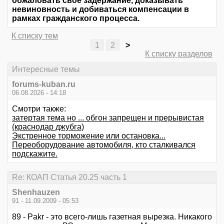
обжаловать свое задержание, доказывать
невиновность и добиваться компенсации в
рамках гражданского процесса.
К списку тем
1
2
>
К списку разделов
Интересные темы
forums-kuban.ru
06.08.2026 - 14:18
Смотри также:
затертая тема но ... обгон запрещен и прерывистая
(краснодар джубга)
Экстренное торможение или остановка...
Переоборудование автомобиля, кто сталкивался
подскажите.
Re: КОАП Статья 20.25 часть 1
Shenhauzen
91 - 11.09.2009 - 05:53
89 - Pakr - это всего-лишь газетная вырезка. Никакого