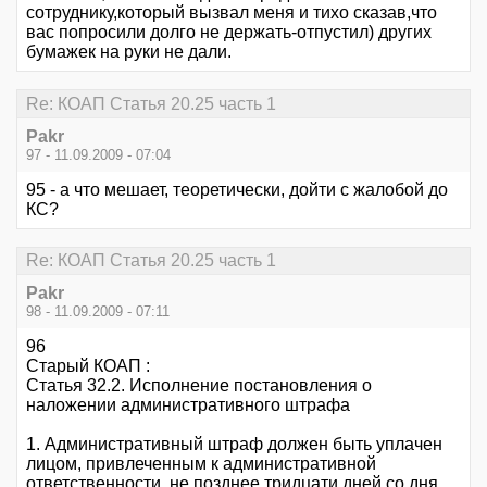
сотруднику,который вызвал меня и тихо сказав,что
вас попросили долго не держать-отпустил) других
бумажек на руки не дали.
Re: КОАП Статья 20.25 часть 1
Pakr
97 - 11.09.2009 - 07:04
95 - а что мешает, теоретически, дойти с жалобой до
КС?
Re: КОАП Статья 20.25 часть 1
Pakr
98 - 11.09.2009 - 07:11
96
Старый КОАП :
Статья 32.2. Исполнение постановления о
наложении административного штрафа
1. Административный штраф должен быть уплачен
лицом, привлеченным к административной
ответственности, не позднее тридцати дней со дня