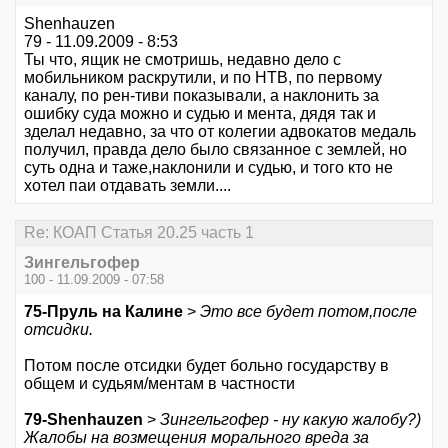
Shenhauzen
79 - 11.09.2009 - 8:53
Ты что, ящик не смотришь, недавно дело с
мобильником раскрутили, и по НТВ, по первому
каналу, по рен-тиви показывали, а наклонить за
ошибку суда можно и судью и мента, дядя так и
зделал недавно, за что от колегии адвокатов медаль
получил, правда дело было связанное с землей, но
суть одна и таже,наклонили и судью, и того кто не
хотел паи отдавать земли....
Re: КОАП Статья 20.25 часть 1
Зингельгофер
100 - 11.09.2009 - 07:58
75-Пруль на Калине
>
Это все будет потом,после
отсидки.
Потом после отсидки будет больно государству в
общем и судьям/ментам в частности
79-Shenhauzen
>
Зингельгофер - ну какую жалобу?)
Жалобы на возмещения морального вреда за