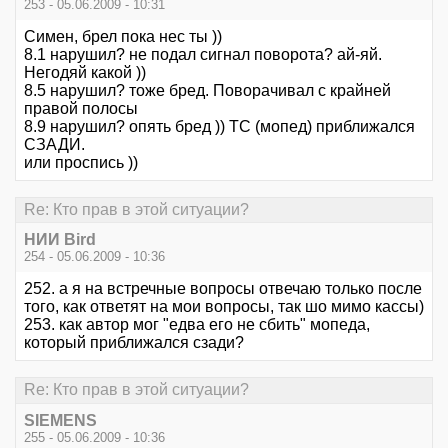
253 - 05.06.2009 - 10:31
Симен, брел пока нес ты ))
8.1 нарушил? не подал сигнал поворота? ай-яй.
Негодяй какой ))
8.5 нарушил? тоже бред. Поворачивал с крайней
правой полосы
8.9 нарушил? опять бред )) ТС (мопед) приближался
СЗАДИ.
или проспись ))
Re: Кто прав в этой ситуации?
НИИ Bird
254 - 05.06.2009 - 10:36
252. а я на встречные вопросы отвечаю только после
того, как ответят на мои вопросы, так шо мимо кассы)
253. как автор мог "едва его не сбить" мопеда,
который приближался сзади?
Re: Кто прав в этой ситуации?
SIEMENS
255 - 05.06.2009 - 10:36