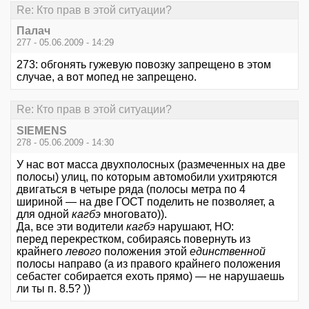
Re: Кто прав в этой ситуации?
Палач
277 - 05.06.2009 - 14:29
273: обгонять гужевую повозку запрещено в этом
случае, а вот мопед не запрещено.
Re: Кто прав в этой ситуации?
SIEMENS
278 - 05.06.2009 - 14:30
У нас вот масса двухполосных (размеченных на две
полосы) улиц, по которым автомобили ухитряются
двигаться в четыре ряда (полосы метра по 4
шириной — на две ГОСТ поделить не позволяет, а
для одной
кагбэ
многовато)).
Да, все эти водители
кагбэ
нарушают, НО:
перед перекрестком, собираясь повернуть из
крайнего
левого
положения этой
единственной
полосы направо (а из правого крайнего положения
себастег собирается ехоть прямо) — не нарушаешь
ли ты п. 8.5? ))