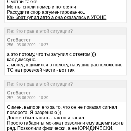
Смотри также:
Менты сняли номер и потеряли
Рассудите спор аргументированно..
Как брат купил авто а она оказалась в УГОНЕ
Re: Кто прав в этой ситуации?
Стебастег
256 - 05.06.2009 - 10:37
а это потому, что ты затупил с ответом )))
как димскунс.
а мопед вщимился в полосу, нарушив расположение
ТС на проезжей части - вот так.
Re: Кто прав в этой ситуации?
Стебастег
257 - 05.06.2009 - 10:39
Симен, выпори его за то, что он не показал сигнал
поворота. Я разрешаю ))
Должен был занять - так он и занял.
Просто габариты мокика позволили ему вщемиться в
ряд. Позволили физически, а не ЮРИДИЧЕСКИ.