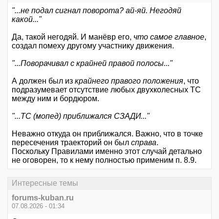
"...не подал сигнал поворота? ай-яй. Негодяй
какой..."
Да, такой негодяй. И манёвр его,
что самое главное
,
создал помеху другому участнику движения.
"...Поворачивал с крайней правой полосы..."
А должен был из
крайнего правого положения
, что
подразумевает отсутствие любых двухколесных ТС
между ним и бордюром.
"...ТС (мопед) приближался СЗАДИ..."
Неважно откуда он приближался. Важно, что в точке
пересечения траекторий он был
справа
.
Поскольку Правилами именно этот случай детально
не оговорен, то к нему полностью применим п. 8.9.
Интересные темы
forums-kuban.ru
07.08.2026 - 01:34