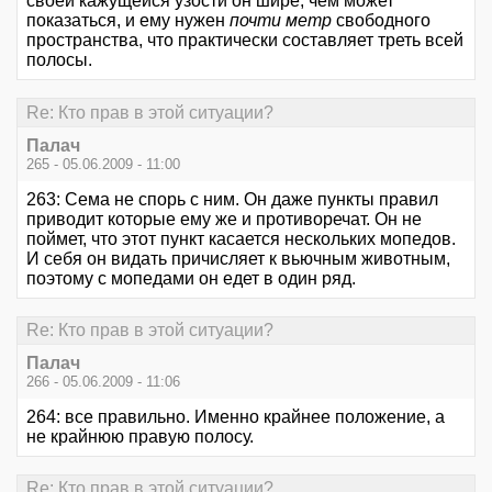
своей кажущейся узости он шире, чем может
показаться, и ему нужен
почти метр
свободного
пространства, что практически составляет треть всей
полосы.
Re: Кто прав в этой ситуации?
Палач
265 - 05.06.2009 - 11:00
263: Сема не спорь с ним. Он даже пункты правил
приводит которые ему же и противоречат. Он не
поймет, что этот пункт касается нескольких мопедов.
И себя он видать причисляет к вьючным животным,
поэтому с мопедами он едет в один ряд.
Re: Кто прав в этой ситуации?
Палач
266 - 05.06.2009 - 11:06
264: все правильно. Именно крайнее положение, а
не крайнюю правую полосу.
Re: Кто прав в этой ситуации?