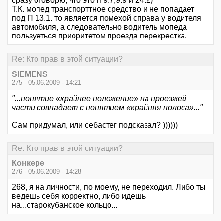
сразу оговорю, что это п 9.7,9.9 и 24.2)
Т.К. мопед транспорттное средство и не попадает
под П 13.1. то является помехой справа у водителя
автомобиля, а следовательно водитель мопеда
пользуеться приоритетом проезда перекрестка.
Re: Кто прав в этой ситуации?
SIEMENS
275 - 05.06.2009 - 14:21
"...понятие «крайнее положение» на проезжей
части совпадает с понятием «крайняя полоса»..."
Сам придумал, или себастег подсказал? ))))))
Re: Кто прав в этой ситуации?
Конкере
276 - 05.06.2009 - 14:28
268, я на личности, по моему, не переходил. Либо ты
ведешь себя корректно, либо идешь
на...старокубанское кольцо...