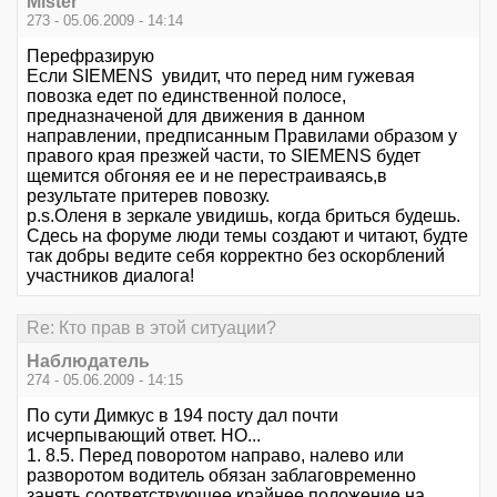
Mister
273 - 05.06.2009 - 14:14
Перефразирую
Если SIEMENS увидит, что перед ним гужевая
повозка едет по единственной полосе,
предназначеной для движения в данном
направлении, предписанным Правилами образом у
правого края презжей части, то SIEMENS будет
щемится обгоняя ее и не перестраиваясь,в
результате притерев повозку.
p.s.Оленя в зеркале увидишь, когда бриться будешь.
Сдесь на форуме люди темы создают и читают, будте
так добры ведите себя корректно без оскорблений
участников диалога!
Re: Кто прав в этой ситуации?
Наблюдатель
274 - 05.06.2009 - 14:15
По сути Димкус в 194 посту дал почти
исчерпывающий ответ. НО...
1. 8.5. Перед поворотом направо, налево или
разворотом водитель обязан заблаговременно
занять соответствующее крайнее положение на