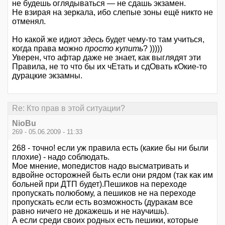
не будешь оглядываться — не сдашь экзамен.
Не взирая на зеркала, ибо слепые зоны ещё никто не
отменял.
Но какой же идиот
здесь
будет чему-то там учиться,
когда права можно
просто купить
? )))))
Уверен, что афтар даже не знает, как выглядят эти
Правила, не то что бы их чЕтать и сдОвать кОкие-то
дурацкие экзамны.
Re: Кто прав в этой ситуации?
NioBu
269 - 05.06.2009 - 11:33
268 - точно! если уж правила есть (какие бы ни были
плохие) - надо соблюдать.
Мое мнение, мопедистов надо высматривать и
вдвойне осторожней быть если они рядом (так как им
больней при ДТП будет).Пешиков на переходе
пропускать полюбому, а пешиков не на переходе
пропускать если есть возможность (дуракам все
равно ничего не докажешь и не научишь).
А если среди своих родных есть пешики, которые