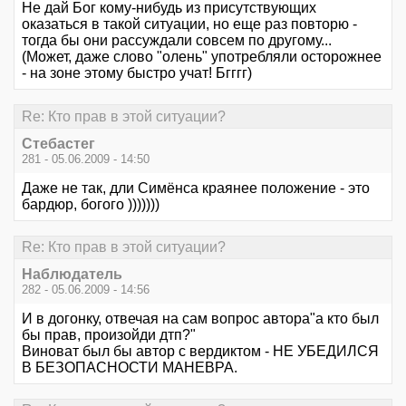
Не дай Бог кому-нибудь из присутствующих
оказаться в такой ситуации, но еще раз повторю -
тогда бы они рассуждали совсем по другому...
(Может, даже слово "олень" употребляли осторожнее
- на зоне этому быстро учат! Бгггг)
Re: Кто прав в этой ситуации?
Стебастег
281 - 05.06.2009 - 14:50
Даже не так, дли Симёнса краянее положение - это
бардюр, богого )))))))
Re: Кто прав в этой ситуации?
Наблюдатель
282 - 05.06.2009 - 14:56
И в догонку, отвечая на сам вопрос автора"а кто был
бы прав, произойди дтп?"
Виноват был бы автор с вердиктом - НЕ УБЕДИЛСЯ
В БЕЗОПАСНОСТИ МАНЕВРА.