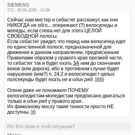
SIEMENS
272 - 05.06.2009 - 13:38
Сейчас нам мистер и себастег расскажут, как они
НИКОГДА не обго... опережают (?) велосипеды и
мопеды, если слева нет для этого ЦЕЛОЙ
СВОБОДНОЙ полосы.
Если себастег увидит, что перед ним велосипед едет
по единственной полосе, предназначеной для
движения в данном направлении, предписанным
Правилами образом у правого края презжей части,
то себастег так и будет ехать
ЗА
ним до скончания
веков (или дороги), ибо в противном случае будет
нарушение (кем?) п. 24.2 и велосипедист целых
полсекунды будет ехать
не в один ряд
. ))))))
Олени даже
не понимают
ПОЧЕМУ
велосипедистам-мопедистам предписано двигаться
только
в один ряд
у правого края.
Их фимозному мосху такие тонкости просто НЕ
доступны. )))
Re: Кто прав в этой ситуации?