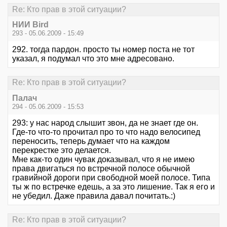
Re: Кто прав в этой ситуации?
НИИ Bird
293 - 05.06.2009 - 15:49
292. тогда пардон. просто ты номер поста не тот
указал, я подумал что это мне адресовано.
Re: Кто прав в этой ситуации?
Палач
294 - 05.06.2009 - 15:53
293: у нас народ слышит звон, да не знает где он.
Где-то что-то прочитал про то что надо велосипед
переносить, теперь думает что на каждом
перекрестке это делается.
Мне как-то один чувак доказывал, что я не имею
права двигаться по встречной полосе обычной
гравийной дороги при свободной моей полосе. Типа
ты ж по встречке едешь, а за это лишение. Так я его и
не убедил. Даже правила давал почитать.:)
Re: Кто прав в этой ситуации?