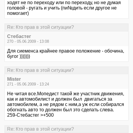
ходят не по переходу или по переходу, но не думая
головой - ругать и учить (пи№дить если другое не
помогает)
Re: Кто прав в этой ситуации?
Стебастег
270 - 05.06.2009 - 13:08
Для сиеменса крайнее правое положение - обочина,
бугог )))))))
Re: Кто прав в этой ситуации?
Mister
271 - 05.06.2009 - 13:24
Не читая все.Мопедист такой же участник движения,
как и автомобилист и должен был двигаться за
автомобилем, а не рядом с ним,а уж если собирался
обогнать авто то должен был это сделать слева.
259-Стебастег >+500
Re: Кто прав в этой ситуации?