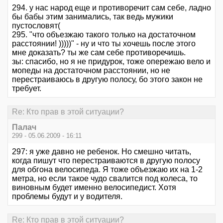
294. у нас народ еще и противоречит сам себе, ладно
бы бабы этим занимались, так ведь мужики
пустословят(
295. "что объезжаю такого только на достаточном
расстоянии! )))))" - ну и что ты хочешь после этого
мне доказать? ты же сам себе противоречишь.
зы: спасибо, но я не придурок, тоже опережаю вело и
мопеды на достаточном расстоянии, но не
перестраиваюсь в другую полосу, бо этого закон не
требует.
Re: Кто прав в этой ситуации?
Палач
299 - 05.06.2009 - 16:11
297: я уже давно не ребенок. Но смешно читать,
когда пишут что перестраиваются в другую полосу
для обгона велосипеда. Я тоже объезжаю их на 1-2
метра, но если такое чудо свалится под колеса, то
виновным будет именно велосипедист. Хотя
проблемы будут и у водителя.
Re: Кто прав в этой ситуации?