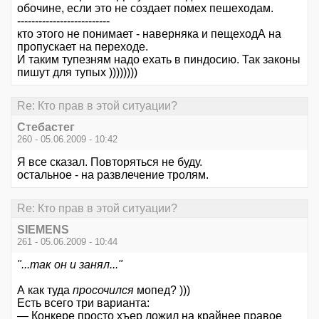
обочине, если это не создает помех пешеходам.
--------------------------
кто этого не понимает - наверняка и пещеходА на
пропускает на переходе.
И таким тупезням надо ехать в пиндосию. Так законы
пишут для тупых ))))))))
Re: Кто прав в этой ситуации?
Стебастег
260 - 05.06.2009 - 10:42
Я все сказал. Повторяться не буду.
остальное - на развлечение тролям.
Re: Кто прав в этой ситуации?
SIEMENS
261 - 05.06.2009 - 10:44
"...так он и занял..."
А как туда
просочился
мопед? )))
Есть всего три варианта:
— Конкере просто хъер ложил на крайнее правое